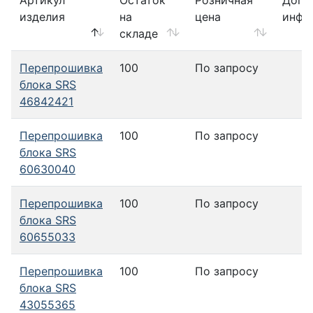
Артикул
Остаток
Розничная
Доп.
изделия
на
цена
инфо
складе
Перепрошивка
100
По запросу
блока SRS
46842421
Перепрошивка
100
По запросу
блока SRS
60630040
Перепрошивка
100
По запросу
блока SRS
60655033
Перепрошивка
100
По запросу
блока SRS
43055365