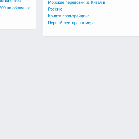
омпонентов
Морские перевозки из Китая в
200 на облачные
Россию
Крипто проп-трейдинг
Первый ресторан в мире