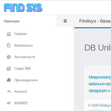
Findsys - баз
Навигация
Главная
DB Unl
Компоненты
Автозапчасти
Серии ЭКБ
Микроэлектр
Производители
кабельно-пр
продукция
и
Аналоги
ВНИИКП
© 2026
Findsys