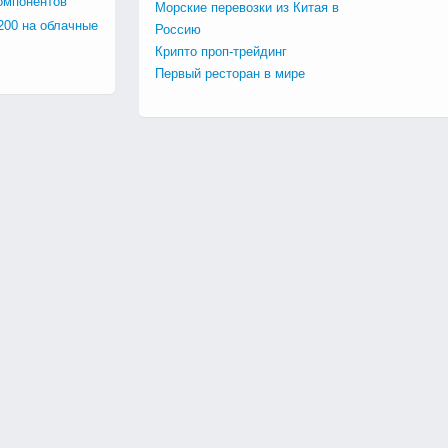
омпонентов
Морские перевозки из Китая в
200 на облачные
Россию
Крипто проп-трейдинг
Первый ресторан в мире