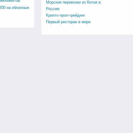
омпонентов
Морские перевозки из Китая в
200 на облачные
Россию
Крипто проп-трейдинг
Первый ресторан в мире