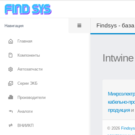
Findsys - баз
Навигация
Главная
Intwin
Компоненты
Автозапчасти
Серии ЭКБ
Микроэлектр
Производители
кабельно-пр
продукция
и
Аналоги
ВНИИКП
© 2026
Findsys