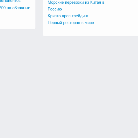
омпонентов
Морские перевозки из Китая в
200 на облачные
Россию
Крипто проп-трейдинг
Первый ресторан в мире