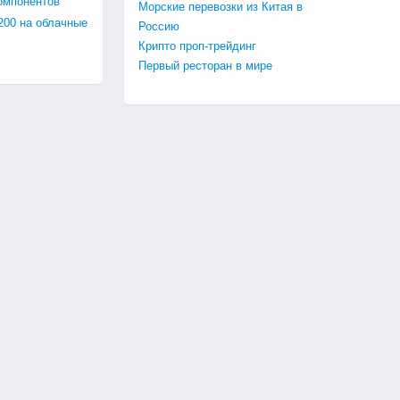
омпонентов
Морские перевозки из Китая в
200 на облачные
Россию
Крипто проп-трейдинг
Первый ресторан в мире