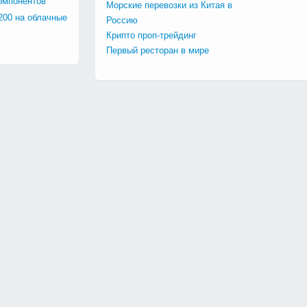
омпонентов
Морские перевозки из Китая в
200 на облачные
Россию
Крипто проп-трейдинг
Первый ресторан в мире