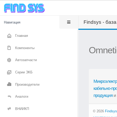
Findsys - баз
Навигация
Главная
Omneti
Компоненты
Автозапчасти
Серии ЭКБ
Микроэлектр
Производители
кабельно-пр
продукция
и
Аналоги
ВНИИКП
© 2026
Findsys