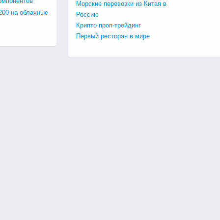
омпонентов
Морские перевозки из Китая в
200 на облачные
Россию
Крипто проп-трейдинг
Первый ресторан в мире