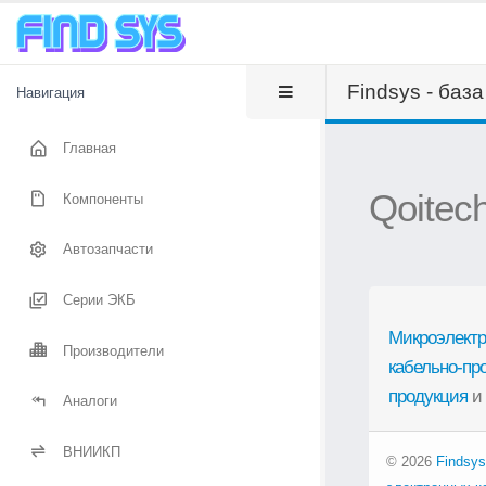
Findsys - баз
Навигация
Главная
Qoitec
Компоненты
Автозапчасти
Серии ЭКБ
Микроэлектр
Производители
кабельно-пр
продукция
и
Аналоги
ВНИИКП
© 2026
Findsys