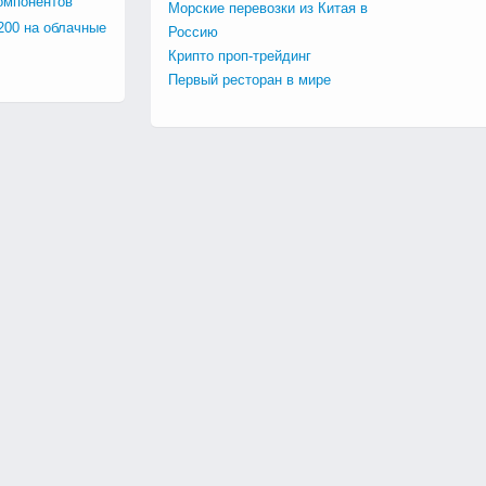
омпонентов
Морские перевозки из Китая в
200 на облачные
Россию
Крипто проп-трейдинг
Первый ресторан в мире