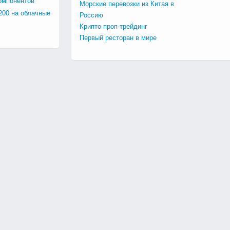
омпонентов
Морские перевозки из Китая в
200 на облачные
Россию
Крипто проп-трейдинг
Первый ресторан в мире