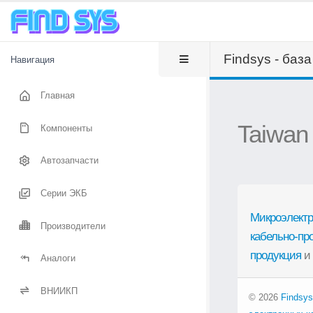
Findsys - баз
Навигация
Главная
Taiwan
Компоненты
Автозапчасти
Серии ЭКБ
Микроэлектр
Производители
кабельно-пр
продукция
и
Аналоги
ВНИИКП
© 2026
Findsys