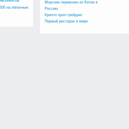
омпонентов
Морские перевозки из Китая в
200 на облачные
Россию
Крипто проп-трейдинг
Первый ресторан в мире