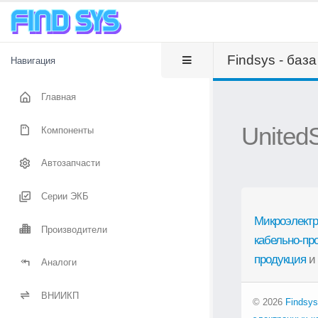
Findsys - баз
Навигация
Главная
United
Компоненты
Автозапчасти
Серии ЭКБ
Микроэлектр
Производители
кабельно-пр
продукция
и
Аналоги
ВНИИКП
© 2026
Findsys