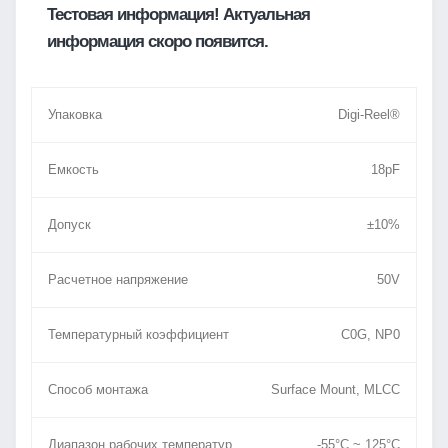
Тестовая информация! Актуальная
информация скоро появится.
Упаковка
Digi-Reel®
Емкость
18pF
Допуск
±10%
Расчетное напряжение
50V
Температурный коэффициент
C0G, NP0
Способ монтажа
Surface Mount, MLCC
Диапазон рабочих температур
-55°C ~ 125°C