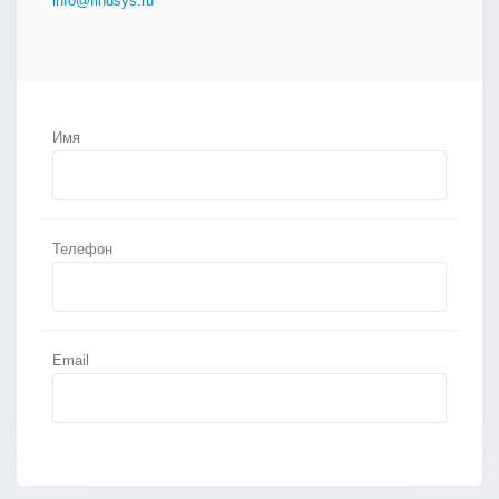
info@findsys.ru
Имя
Телефон
Email