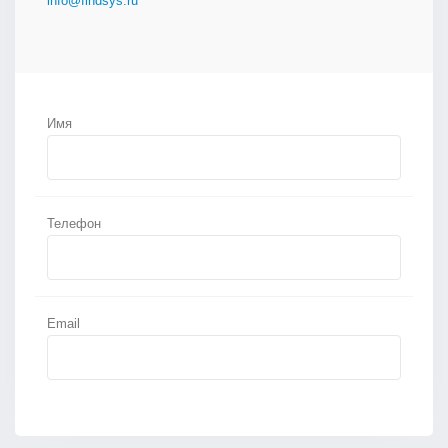
info@findsys.ru
Имя
Телефон
Email