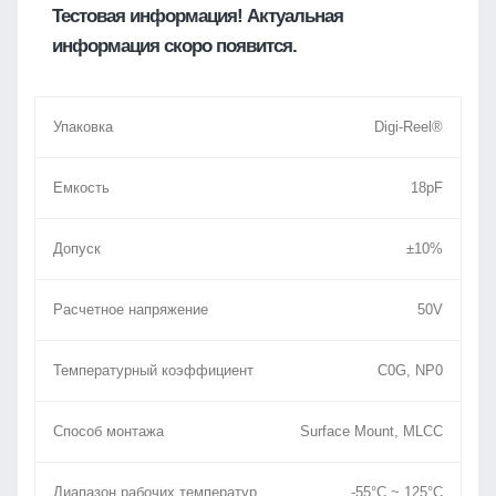
Тестовая информация! Актуальная
информация скоро появится.
Упаковка
Digi-Reel®
Емкость
18pF
Допуск
±10%
Расчетное напряжение
50V
Температурный коэффициент
C0G, NP0
Способ монтажа
Surface Mount, MLCC
Диапазон рабочих температур
-55°C ~ 125°C