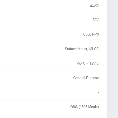
±10%
50V
C0G, NP0
Surface Mount, MLCC
-55°C ~ 125°C
General Purpose
-
0603 (1608 Metric)