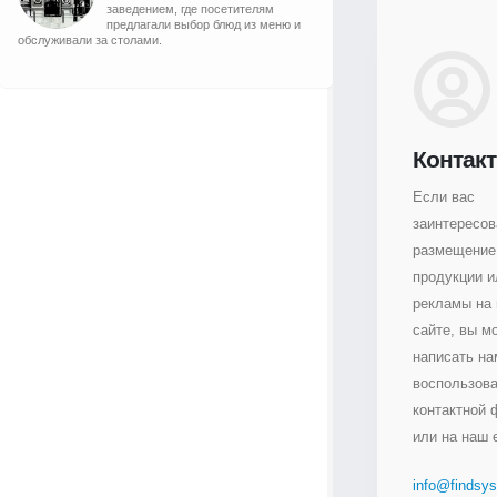
заведением, где посетителям
предлагали выбор блюд из меню и
обслуживали за столами.
Контак
Если вас
заинтересо
размещение
продукции и
рекламы на
сайте, вы м
написать на
воспользов
контактной
или на наш e
info@findsys