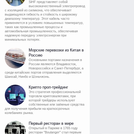
SiHF представляет собой
высококачественный электропровод
с изоляцией из силикона, что обеспечивает
выдающуюся гибкость и стойкость к широкому
диапазону температур. Этот кабель часто
применяется в условиях повышенных температур,
таких как промышленные процессы и
автомобильная промышленность, обеспечивая
надежную передачу электроэнергии при
минимальных потерях.
Морские перевозки из Китая в
Россию
Основными портами назначения в
России являются Владивосток,
Новороссийск и Санкт-Петербург, а
среди китайских портов отправления выделяются
Шанхай, Нинбо и Шэньчжэнь.
Крипто проп-трейдинг
Это стратегия профессиональной
торговли криптовалютами, при
которой трейдеры используют
собственные или заёмные средства
для получения прибыли на краткосрочных
колебаниях рынка.
Первый ресторан в мире
Открытый в Париже в 1765 году
ресторан "Boulanger" стал первым