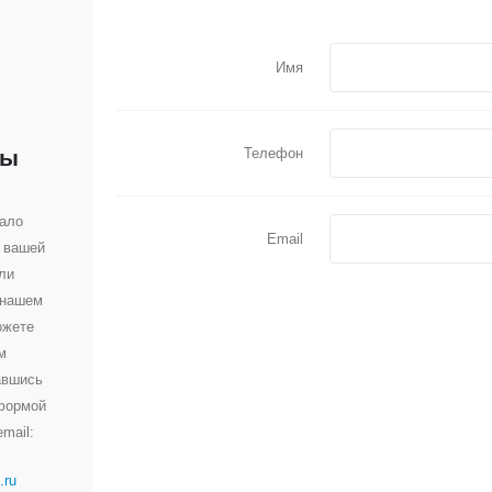
Имя
Телефон
ты
вало
Email
 вашей
ли
 нашем
ожете
м
авшись
 формой
mail:
.ru