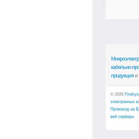
Микроэлектр
кабельно-пр
продукция
и
© 2026
Findsys
электронных к
Промокод на $
веб серверы