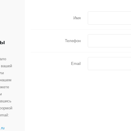
Имя
Телефон
ты
вало
Email
 вашей
ли
 нашем
ожете
м
авшись
 формой
mail:
.ru