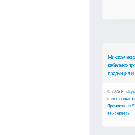
Микроэлектр
кабельно-пр
продукция
и
© 2026
Findsys
электронных к
Промокод на $
веб серверы