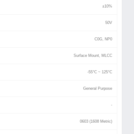
±10%
50V
C0G, NP0
Surface Mount, MLCC
-55°C ~ 125°C
General Purpose
-
0603 (1608 Metric)