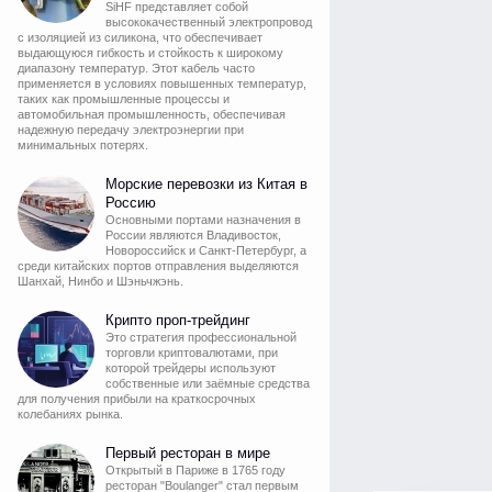
SiHF представляет собой
высококачественный электропровод
с изоляцией из силикона, что обеспечивает
выдающуюся гибкость и стойкость к широкому
диапазону температур. Этот кабель часто
применяется в условиях повышенных температур,
таких как промышленные процессы и
автомобильная промышленность, обеспечивая
надежную передачу электроэнергии при
минимальных потерях.
Морские перевозки из Китая в
Россию
Основными портами назначения в
России являются Владивосток,
Новороссийск и Санкт-Петербург, а
среди китайских портов отправления выделяются
Шанхай, Нинбо и Шэньчжэнь.
Крипто проп-трейдинг
Это стратегия профессиональной
торговли криптовалютами, при
которой трейдеры используют
собственные или заёмные средства
для получения прибыли на краткосрочных
колебаниях рынка.
Первый ресторан в мире
Открытый в Париже в 1765 году
ресторан "Boulanger" стал первым