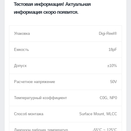
Тестовая информация! Актуальная
информация скоро появится.
Упаковка
Digi-Reel®
Емкость
18pF
Допуск
±10%
Расчетное напряжение
50V
Температурный коэффициент
C0G, NP0
Способ монтажа
Surface Mount, MLCC
Диапазон рабочих температур
-55°C ~ 125°C