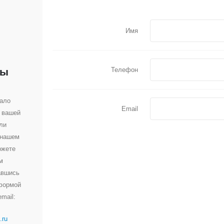
Имя
Телефон
ты
вало
Email
 вашей
ли
 нашем
ожете
м
авшись
 формой
mail:
.ru