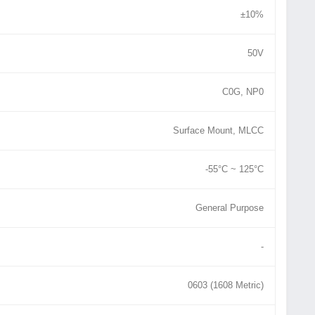
±10%
50V
C0G, NP0
Surface Mount, MLCC
-55°C ~ 125°C
General Purpose
-
0603 (1608 Metric)