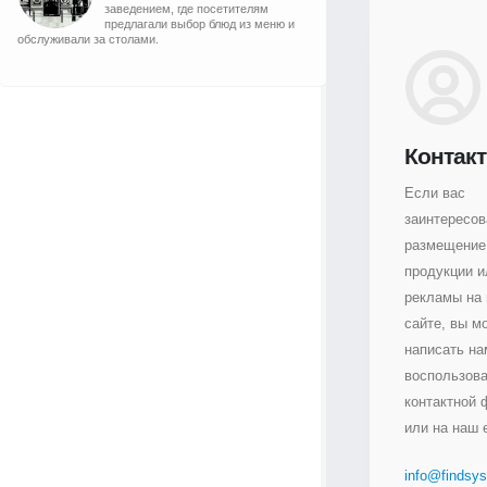
заведением, где посетителям
предлагали выбор блюд из меню и
обслуживали за столами.
Контак
Если вас
заинтересо
размещение
продукции и
рекламы на
сайте, вы м
написать на
воспользов
контактной
или на наш e
info@findsys