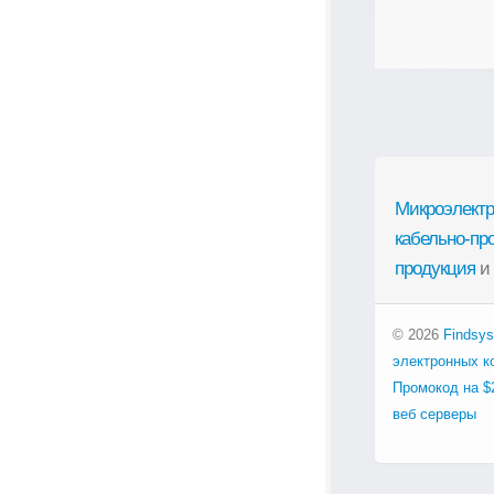
Микроэлектр
кабельно-пр
продукция
и
© 2026
Findsys
электронных к
Промокод на $
веб серверы