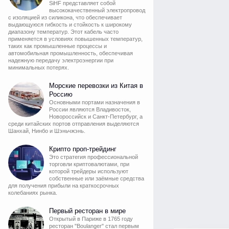
SiHF представляет собой
высококачественный электропровод
с изоляцией из силикона, что обеспечивает
выдающуюся гибкость и стойкость к широкому
диапазону температур. Этот кабель часто
применяется в условиях повышенных температур,
таких как промышленные процессы и
автомобильная промышленность, обеспечивая
надежную передачу электроэнергии при
минимальных потерях.
Морские перевозки из Китая в
Россию
Основными портами назначения в
России являются Владивосток,
Новороссийск и Санкт-Петербург, а
среди китайских портов отправления выделяются
Шанхай, Нинбо и Шэньчжэнь.
Крипто проп-трейдинг
Это стратегия профессиональной
торговли криптовалютами, при
которой трейдеры используют
собственные или заёмные средства
для получения прибыли на краткосрочных
колебаниях рынка.
Первый ресторан в мире
Открытый в Париже в 1765 году
ресторан "Boulanger" стал первым