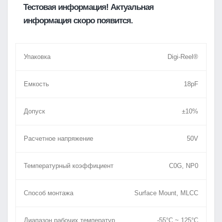
Тестовая информация! Актуальная
информация скоро появится.
Упаковка
Digi-Reel®
Емкость
18pF
Допуск
±10%
Расчетное напряжение
50V
Температурный коэффициент
C0G, NP0
Способ монтажа
Surface Mount, MLCC
Диапазон рабочих температур
-55°C ~ 125°C