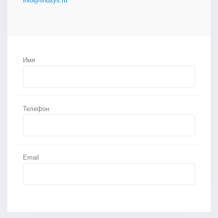
info@findsys.ru
Имя
Телефон
Email