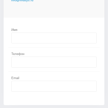
info@findsys.ru
Имя
Телефон
Email